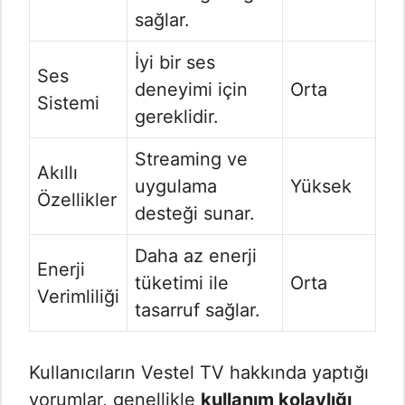
sağlar.
İyi bir ses
Ses
deneyimi için
Orta
Sistemi
gereklidir.
Streaming ve
Akıllı
uygulama
Yüksek
Özellikler
desteği sunar.
Daha az enerji
Enerji
tüketimi ile
Orta
Verimliliği
tasarruf sağlar.
Kullanıcıların Vestel TV hakkında yaptığı
yorumlar, genellikle
kullanım kolaylığı