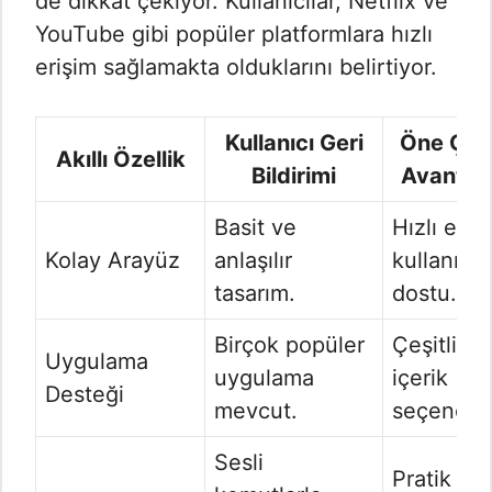
de dikkat çekiyor. Kullanıcılar, Netflix ve
YouTube gibi popüler platformlara hızlı
erişim sağlamakta olduklarını belirtiyor.
Kullanıcı Geri
Öne Çık
Akıllı Özellik
Bildirimi
Avantajl
Basit ve
Hızlı eriş
Kolay Arayüz
anlaşılır
kullanıcı
tasarım.
dostu.
Birçok popüler
Çeşitli
Uygulama
uygulama
içerik
Desteği
mevcut.
seçenekle
Sesli
Pratik