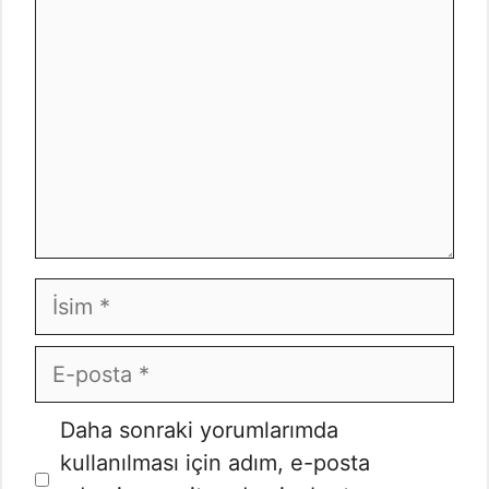
İsim
E-
posta
İnternet
Daha sonraki yorumlarımda
sitesi
kullanılması için adım, e-posta