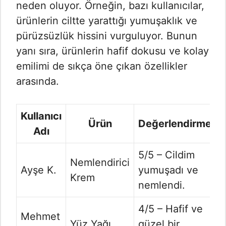
neden oluyor. Örneğin, bazı kullanıcılar,
ürünlerin ciltte yarattığı yumuşaklık ve
pürüzsüzlük hissini vurguluyor. Bunun
yanı sıra, ürünlerin hafif dokusu ve kolay
emilimi de sıkça öne çıkan özellikler
arasında.
Kullanıcı
Ürün
Değerlendirme
Adı
5/5 – Cildim
Nemlendirici
Ayşe K.
yumuşadı ve
Krem
nemlendi.
4/5 – Hafif ve
Mehmet
Yüz Yağı
güzel bir