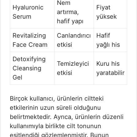
Nem
Hyaluronic
Fiyat
artırma,
Serum
yüksek
hafif yapı
Revitalizing
Canlandırıcı
Hafif
Face Cream
etkisi
yağlı his
Detoxifying
Temizleyici
Kuru his
Cleansing
etkisi
yaratabilir
Gel
Birçok kullanıcı, ürünlerin ciltteki
etkilerinin uzun süreli olduğunu
belirtmektedir. Ayrıca, ürünlerin düzenli
kullanımıyla birlikte cilt tonunun
eşitlendiği gözlemlenmiştir. Bunun