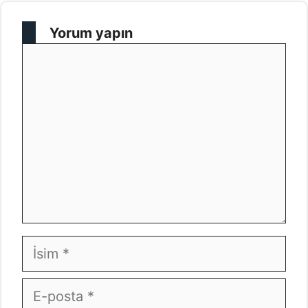
Yorum yapın
Yorum
İsim
E-