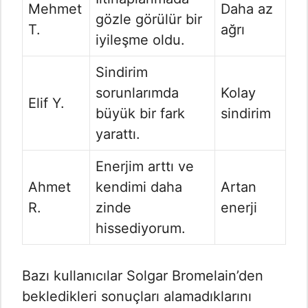
Mehmet
Daha az
gözle görülür bir
T.
ağrı
iyileşme oldu.
Sindirim
sorunlarımda
Kolay
Elif Y.
büyük bir fark
sindirim
yarattı.
Enerjim arttı ve
Ahmet
kendimi daha
Artan
R.
zinde
enerji
hissediyorum.
Bazı kullanıcılar Solgar Bromelain’den
bekledikleri sonuçları alamadıklarını