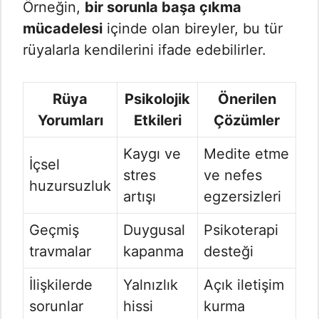
Örneğin,
bir sorunla başa çıkma
mücadelesi
içinde olan bireyler, bu tür
rüyalarla kendilerini ifade edebilirler.
Rüya
Psikolojik
Önerilen
Yorumları
Etkileri
Çözümler
Kaygı ve
Medite etme
İçsel
stres
ve nefes
huzursuzluk
artışı
egzersizleri
Geçmiş
Duygusal
Psikoterapi
travmalar
kapanma
desteği
İlişkilerde
Yalnızlık
Açık iletişim
sorunlar
hissi
kurma