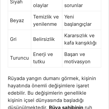
Siyah
olaylar
sorunlar
Temizlik ve
Yeni
Beyaz
yenilenme
başlangıçlar
Kararsızlık ve
Gri
Belirsizlik
kafa karışıklığı
Enerji ve
Başarı ve
Turuncu
tutku
motivasyon
Rüyada yangın dumanı görmek, kişinin
hayatında önemli değişimlere işaret
edebilir. Bu değişimlerin genellikle
kişinin içsel dünyasında başladığı
düşünülmektedir.
Rüya sahibinin
ruh