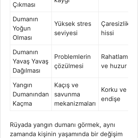
kaygı
Çıkması
Dumanın
Yüksek stres
Çaresizlik
Yoğun
seviyesi
hissi
Olması
Dumanın
Problemlerin
Rahatlama
Yavaş Yavaş
çözülmesi
ve huzur
Dağılması
Yangın
Kaçış ve
Korku ve
Dumanından
savunma
endişe
Kaçma
mekanizmaları
Rüyada yangın dumanı görmek, aynı
zamanda kişinin yaşamında bir değişim