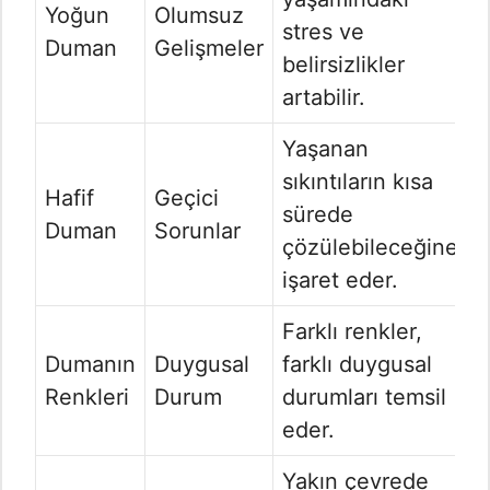
Yoğun
Olumsuz
stres ve
Duman
Gelişmeler
belirsizlikler
artabilir.
Yaşanan
sıkıntıların kısa
Hafif
Geçici
sürede
Duman
Sorunlar
çözülebileceğine
işaret eder.
Farklı renkler,
Dumanın
Duygusal
farklı duygusal
Renkleri
Durum
durumları temsil
eder.
Yakın çevrede