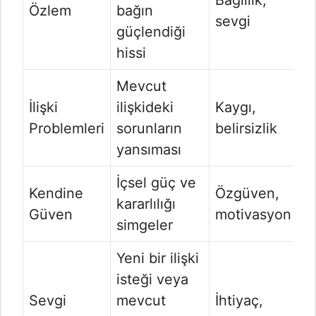
Bağlılık,
Özlem
bağın
sevgi
güçlendiği
hissi
Mevcut
İlişki
ilişkideki
Kaygı,
Problemleri
sorunların
belirsizlik
yansıması
İçsel güç ve
Kendine
Özgüven,
kararlılığı
Güven
motivasyon
simgeler
Yeni bir ilişki
isteği veya
Sevgi
mevcut
İhtiyaç,