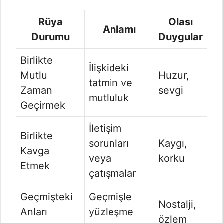
Rüya
Olası
Anlamı
Durumu
Duygular
Birlikte
İlişkideki
Mutlu
Huzur,
tatmin ve
Zaman
sevgi
mutluluk
Geçirmek
İletişim
Birlikte
sorunları
Kaygı,
Kavga
veya
korku
Etmek
çatışmalar
Geçmişteki
Geçmişle
Nostalji,
Anları
yüzleşme
özlem