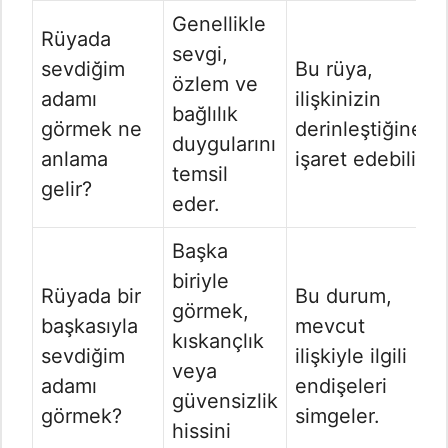
Genellikle
Rüyada
sevgi,
sevdiğim
Bu rüya,
özlem ve
adamı
ilişkinizin
bağlılık
görmek ne
derinleştiğine
duygularını
anlama
işaret edebilir.
temsil
gelir?
eder.
Başka
biriyle
Rüyada bir
Bu durum,
görmek,
başkasıyla
mevcut
kıskançlık
sevdiğim
ilişkiyle ilgili
veya
adamı
endişeleri
güvensizlik
görmek?
simgeler.
hissini