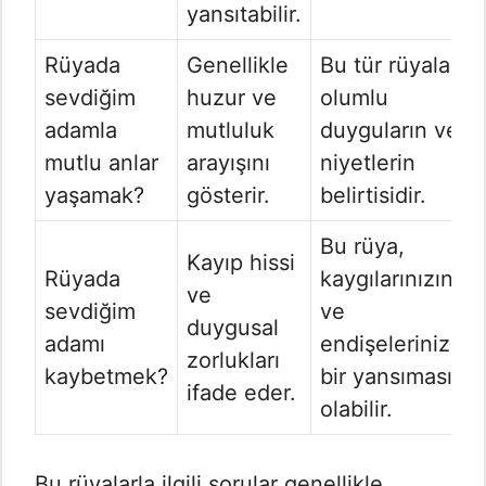
yansıtabilir.
Rüyada
Genellikle
Bu tür rüyalar,
sevdiğim
huzur ve
olumlu
adamla
mutluluk
duyguların ve
mutlu anlar
arayışını
niyetlerin
yaşamak?
gösterir.
belirtisidir.
Bu rüya,
Kayıp hissi
Rüyada
kaygılarınızın
ve
sevdiğim
ve
duygusal
adamı
endişelerinizin
zorlukları
kaybetmek?
bir yansıması
ifade eder.
olabilir.
Bu rüyalarla ilgili sorular genellikle