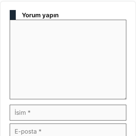
Yorum yapın
Yorum
İsim
E-