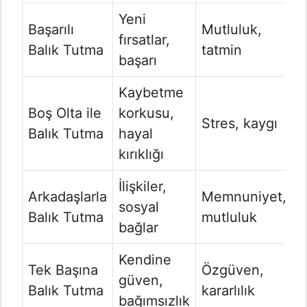
Yeni
Başarılı
Mutluluk,
fırsatlar,
Balık Tutma
tatmin
başarı
Kaybetme
Boş Olta ile
korkusu,
Stres, kaygı
Balık Tutma
hayal
kırıklığı
İlişkiler,
Arkadaşlarla
Memnuniyet,
sosyal
Balık Tutma
mutluluk
bağlar
Kendine
Tek Başına
Özgüven,
güven,
Balık Tutma
kararlılık
bağımsızlık