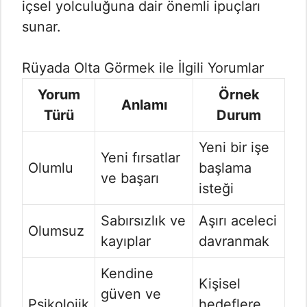
içsel yolculuğuna dair önemli ipuçları
sunar.
Rüyada Olta Görmek ile İlgili Yorumlar
Yorum
Örnek
Anlamı
Türü
Durum
Yeni bir işe
Yeni fırsatlar
Olumlu
başlama
ve başarı
isteği
Sabırsızlık ve
Aşırı aceleci
Olumsuz
kayıplar
davranmak
Kendine
Kişisel
güven ve
Psikolojik
hedeflere