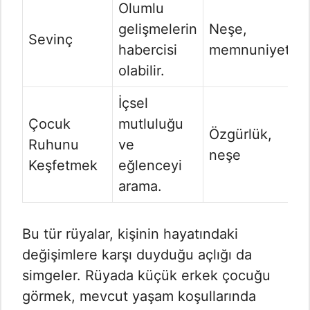
Olumlu
gelişmelerin
Neşe,
Sevinç
habercisi
memnuniyet
olabilir.
İçsel
Çocuk
mutluluğu
Özgürlük,
Ruhunu
ve
neşe
Keşfetmek
eğlenceyi
arama.
Bu tür rüyalar, kişinin hayatındaki
değişimlere karşı duyduğu açlığı da
simgeler. Rüyada küçük erkek çocuğu
görmek, mevcut yaşam koşullarında