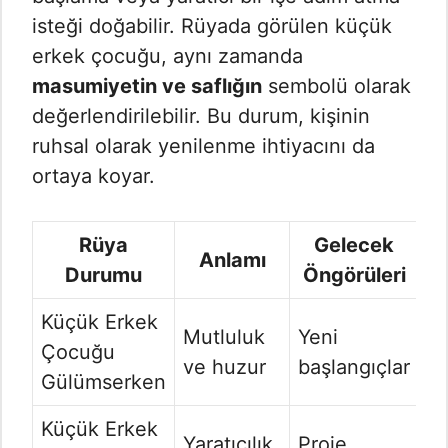
isteği doğabilir. Rüyada görülen küçük
erkek çocuğu, aynı zamanda
masumiyetin ve saflığın
sembolü olarak
değerlendirilebilir. Bu durum, kişinin
ruhsal olarak yenilenme ihtiyacını da
ortaya koyar.
Rüya
Gelecek
Anlamı
Durumu
Öngörüleri
Küçük Erkek
Mutluluk
Yeni
Çocuğu
ve huzur
başlangıçlar
Gülümserken
Küçük Erkek
Yaratıcılık
Proje