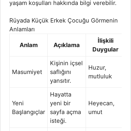
yaşam koşulları hakkında bilgi verebilir.
Rüyada Küçük Erkek Çocuğu Görmenin
Anlamları
İlişkili
Anlam
Açıklama
Duygular
Kişinin içsel
Huzur,
Masumiyet
saflığını
mutluluk
yansıtır.
Hayatta
Yeni
yeni bir
Heyecan,
Başlangıçlar
sayfa açma
umut
isteği.