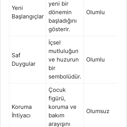
yeni bir
Yeni
dönemin
Olumlu
Başlangıçlar
başladığını
gösterir.
İçsel
mutluluğun
Saf
ve huzurun
Olumlu
Duygular
bir
sembolüdür.
Çocuk
figürü,
Koruma
koruma ve
Olumsuz
İhtiyacı
bakım
arayışını