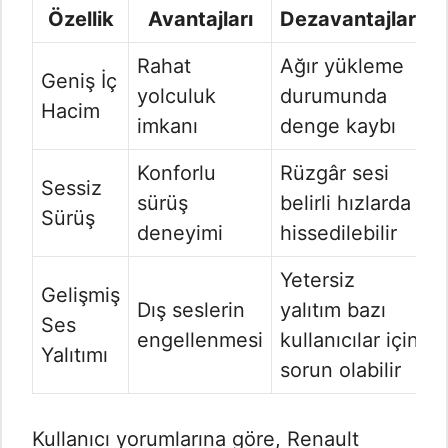
Özellik
Avantajları
Dezavantajları
Rahat
Ağır yükleme
Geniş İç
yolculuk
durumunda
Hacim
imkanı
denge kaybı
Konforlu
Rüzgâr sesi
Sessiz
sürüş
belirli hızlarda
Sürüş
deneyimi
hissedilebilir
Yetersiz
Gelişmiş
Dış seslerin
yalıtım bazı
Ses
engellenmesi
kullanıcılar için
Yalıtımı
sorun olabilir
Kullanıcı yorumlarına göre, Renault