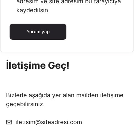
adresim ve site adresim bu tarayıcıya
kaydedilsin.
İletişime Geç!
Bizlerle aşağıda yer alan mailden iletişime
geçebilirsiniz.
iletisim@siteadresi.com