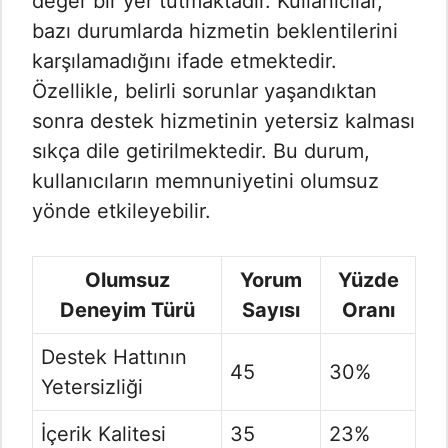
değer bir yer tutmaktadır. Kullanıcılar,
bazı durumlarda hizmetin beklentilerini
karşılamadığını ifade etmektedir.
Özellikle, belirli sorunlar yaşandıktan
sonra destek hizmetinin yetersiz kalması
sıkça dile getirilmektedir. Bu durum,
kullanıcıların memnuniyetini olumsuz
yönde etkileyebilir.
Olumsuz
Yorum
Yüzde
Deneyim Türü
Sayısı
Oranı
Destek Hattının
45
30%
Yetersizliği
İçerik Kalitesi
35
23%