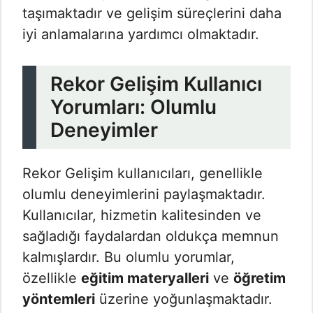
taşımaktadır ve gelişim süreçlerini daha
iyi anlamalarına yardımcı olmaktadır.
Rekor Gelişim Kullanıcı
Yorumları: Olumlu
Deneyimler
Rekor Gelişim kullanıcıları, genellikle
olumlu deneyimlerini paylaşmaktadır.
Kullanıcılar, hizmetin kalitesinden ve
sağladığı faydalardan oldukça memnun
kalmışlardır. Bu olumlu yorumlar,
özellikle
eğitim materyalleri
ve
öğretim
yöntemleri
üzerine yoğunlaşmaktadır.