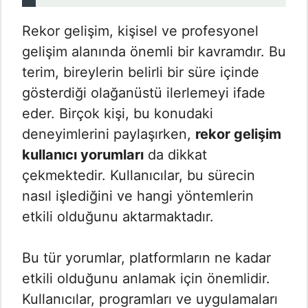
Rekor gelişim, kişisel ve profesyonel
gelişim alanında önemli bir kavramdır. Bu
terim, bireylerin belirli bir süre içinde
gösterdiği olağanüstü ilerlemeyi ifade
eder. Birçok kişi, bu konudaki
deneyimlerini paylaşırken,
rekor gelişim
kullanıcı yorumları​
da dikkat
çekmektedir. Kullanıcılar, bu sürecin
nasıl işlediğini ve hangi yöntemlerin
etkili olduğunu aktarmaktadır.
Bu tür yorumlar, platformların ne kadar
etkili olduğunu anlamak için önemlidir.
Kullanıcılar, programları ve uygulamaları