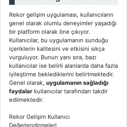
Rekor gelişim uygulaması, kullanıcıların
genel olarak olumlu deneyimler yaşadığı
bir platform olarak öne çıkıyor.
Kullanıcılar, bu uygulamanın sunduğu
içeriklerin kalitesini ve etkisini sıkça
vurguluyor. Bunun yanı sıra, bazı
kullanıcılar ise belirli alanlarda daha fazla
iyileştirme beklediklerini belirtmektedir.
Genel olarak,
uygulamanın sağladığı
faydalar
kullanıcılar tarafından takdir
edilmektedir.
Rekor Gelişim Kullanıcı
Değerlendirmeleri