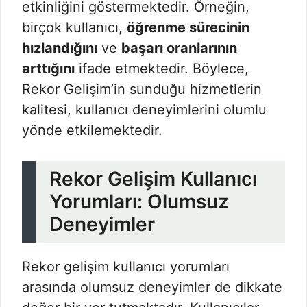
etkinliğini göstermektedir. Örneğin,
birçok kullanıcı,
öğrenme sürecinin
hızlandığını
ve
başarı oranlarının
arttığını
ifade etmektedir. Böylece,
Rekor Gelişim’in sunduğu hizmetlerin
kalitesi, kullanıcı deneyimlerini olumlu
yönde etkilemektedir.
Rekor Gelişim Kullanıcı
Yorumları: Olumsuz
Deneyimler
Rekor gelişim kullanıcı yorumları
arasında olumsuz deneyimler de dikkate