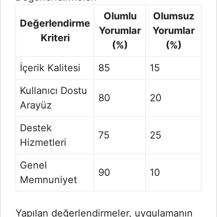
Olumlu
Olumsuz
Değerlendirme
Yorumlar
Yorumlar
Kriteri
(%)
(%)
İçerik Kalitesi
85
15
Kullanıcı Dostu
80
20
Arayüz
Destek
75
25
Hizmetleri
Genel
90
10
Memnuniyet
Yapılan değerlendirmeler, uygulamanın