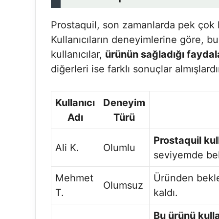
Prostaquil, son zamanlarda pek çok k
Kullanıcıların deneyimlerine göre, bu 
kullanıcılar,
ürünün sağladığı fayda
diğerleri ise farklı sonuçlar almışlardı
Kullanıcı
Deneyim
Adı
Türü
Prostaquil ku
Ali K.
Olumlu
seviyemde beli
Mehmet
Üründen bekle
Olumsuz
T.
kaldı.
Bu ürünü kull