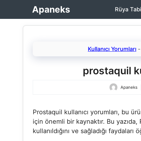
İçeriğe
Apaneks
Rüya Tabi
atla
Kullanıcı Yorumları
prostaquil ku
Apaneks
Prostaquil kullanıcı yorumları​, bu ü
için önemli bir kaynaktır. Bu yazıda,
kullanıldığını ve sağladığı faydaları 