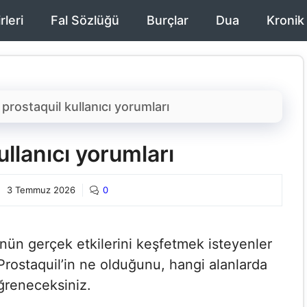
rleri
Fal Sözlüğü
Burçlar
Dua
Kronik
-
prostaquil kullanıcı yorumları​
llanıcı yorumları​
3 Temmuz 2026
0
rünün gerçek etkilerini keşfetmek isteyenler
 Prostaquil’in ne olduğunu, hangi alanlarda
öğreneceksiniz.