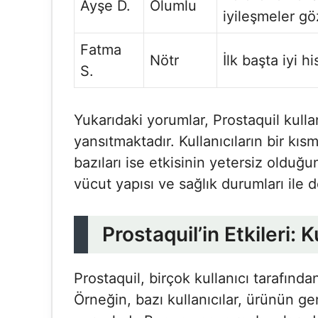
Ayşe D.
Olumlu
iyileşmeler g
Fatma
Nötr
İlk başta iyi h
S.
Yukarıdaki yorumlar, Prostaquil kullan
yansıtmaktadır. Kullanıcıların bir kı
bazıları ise etkisinin yetersiz olduğ
vücut yapısı ve sağlık durumları ile de 
Prostaquil’in Etkileri:
Prostaquil, birçok kullanıcı tarafından
Örneğin, bazı kullanıcılar, ürünün ge