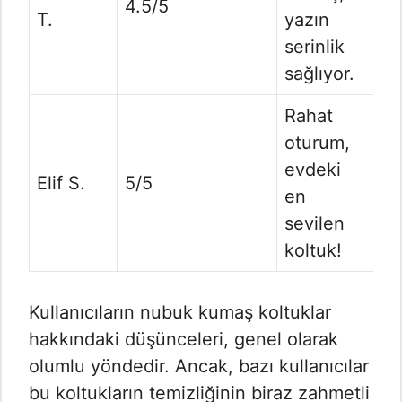
4.5/5
T.
yazın
serinlik
sağlıyor.
Rahat
oturum,
evdeki
Elif S.
5/5
en
sevilen
koltuk!
Kullanıcıların nubuk kumaş koltuklar
hakkındaki düşünceleri, genel olarak
olumlu yöndedir. Ancak, bazı kullanıcılar
bu koltukların temizliğinin biraz zahmetli