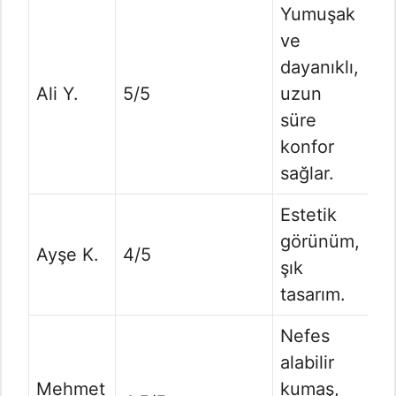
Yumuşak
ve
dayanıklı,
Ali Y.
5/5
uzun
süre
konfor
sağlar.
Estetik
görünüm,
Ayşe K.
4/5
şık
tasarım.
Nefes
alabilir
Mehmet
kumaş,