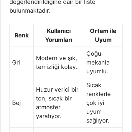
değerlendirildiğine dair bir liste
bulunmaktadır:
Kullanıcı
Ortam ile
Renk
Yorumları
Uyum
Çoğu
Modern ve şık,
Gri
mekanla
temizliği kolay.
uyumlu.
Sıcak
Huzur verici bir
renklerle
ton, sıcak bir
Bej
çok iyi
atmosfer
uyum
yaratıyor.
sağlıyor.