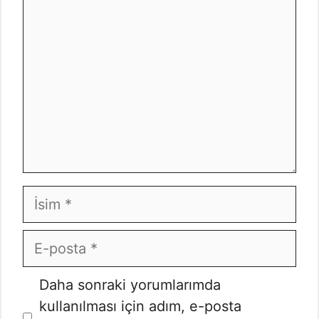
İsim
E-
posta
İnternet
Daha sonraki yorumlarımda
sitesi
kullanılması için adım, e-posta