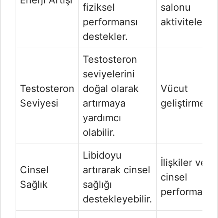
Enerji Artışı
fiziksel
salonu
performansı
aktiviteleri
destekler.
Testosteron
seviyelerini
Testosteron
doğal olarak
Vücut
Seviyesi
artırmaya
geliştirme
yardımcı
olabilir.
Libidoyu
İlişkiler ve
Cinsel
artırarak cinsel
cinsel
Sağlık
sağlığı
performans
destekleyebilir.