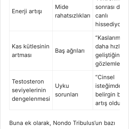
Mide
sonrası dah
Enerji artışı
rahatsızlıkları
canlı
hissediyoru
“Kaslarımın
Kas kütlesinin
daha hızlı
Baş ağrıları
artması
geliştiğini
gözlemledim
“Cinsel
Testosteron
Uyku
isteğimde
seviyelerinin
sorunları
belirgin bir
dengelenmesi
artış oldu.”
Buna ek olarak, Nondo Tribulus’un bazı