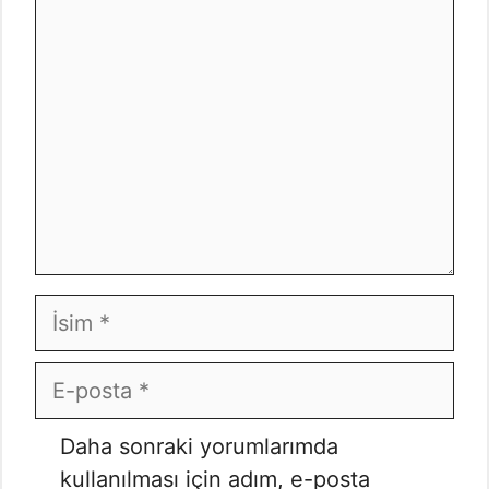
Yorum
İsim
E-
posta
İnternet
Daha sonraki yorumlarımda
sitesi
kullanılması için adım, e-posta