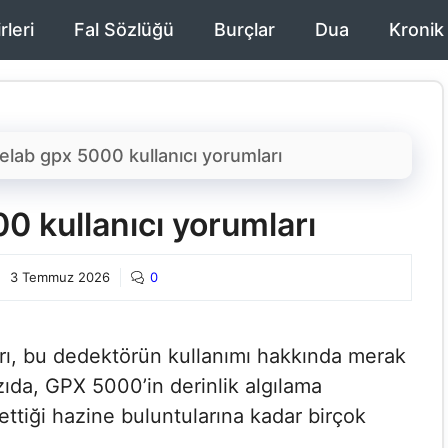
rleri
Fal Sözlüğü
Burçlar
Dua
Kronik
elab gpx 5000 kullanıcı yorumları​
 kullanıcı yorumları​
3 Temmuz 2026
0
ı​, bu dedektörün kullanımı hakkında merak
azıda, GPX 5000’in derinlik algılama
ettiği hazine buluntularına kadar birçok