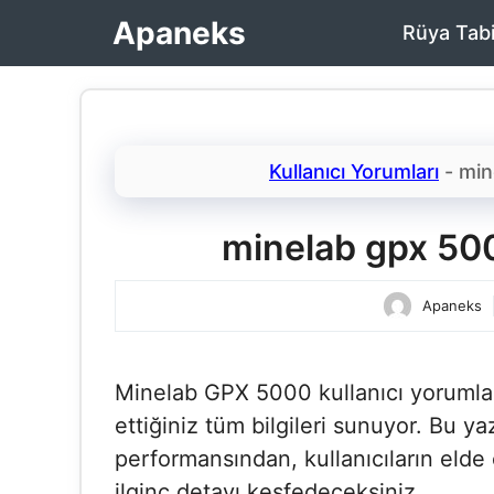
İçeriğe
Apaneks
Rüya Tabi
atla
Kullanıcı Yorumları
-
min
minelab gpx 5000
Apaneks
Minelab GPX 5000 kullanıcı yorumlar
ettiğiniz tüm bilgileri sunuyor. Bu y
performansından, kullanıcıların elde 
ilginç detayı keşfedeceksiniz.