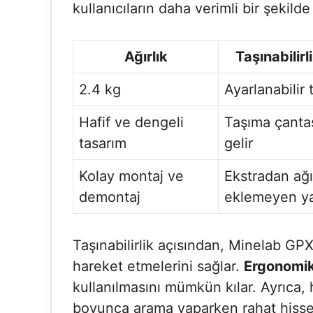
kullanıcıların daha verimli bir şekild
Ağırlık
Taşınabilirl
2.4 kg
Ayarlanabilir 
Hafif ve dengeli
Taşıma çantası
tasarım
gelir
Kolay montaj ve
Ekstradan ağı
demontaj
eklemeyen ya
Taşınabilirlik açısından, Minelab GP
hareket etmelerini sağlar.
Ergonomik
kullanılmasını mümkün kılar. Ayrıca, 
boyunca arama yaparken rahat hissede