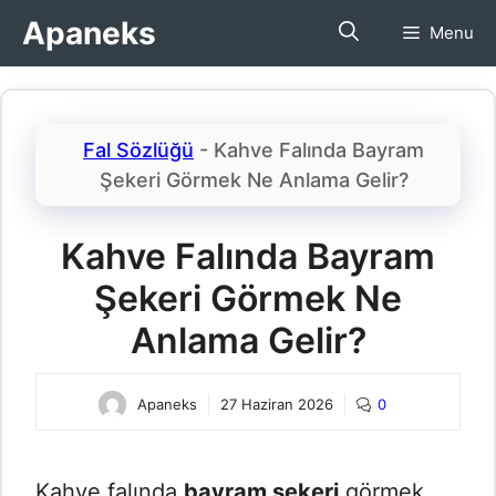
İçeriğe
Apaneks
Menu
atla
Fal Sözlüğü
-
Kahve Falında Bayram
Şekeri Görmek Ne Anlama Gelir?
Kahve Falında Bayram
Şekeri Görmek Ne
Anlama Gelir?
Apaneks
27 Haziran 2026
0
Kahve falında
bayram şekeri
görmek,