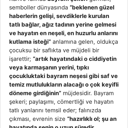
semboller dünyasında
“beklenen güzel
haberlerin gelişi, sevdiklerle kurulan
tatlı bağlar, ağız tadının yerine gelmesi
ve hayatın en neşeli, en huzurlu anlarını
kutlama isteği”
anlamına gelen, oldukça
çocuksu bir saflıkta ve müjdeli bir
işarettir;
“artık hayatındaki o ciddiyetin
veya karmaşanın yerini, tıpkı
çocukluktaki bayram neşesi gibi saf ve
temiz mutlulukların alacağı o çok keyifli
döneme girdiğinin”
müjdesidir. Bayram
şekeri; paylaşımı, cömertliği ve hayatın
tatlı yanlarını temsil eder; falınızda
çıkması, evrenin size
“hazırlıklı ol; şu an
hayatında senin o uzun süredir