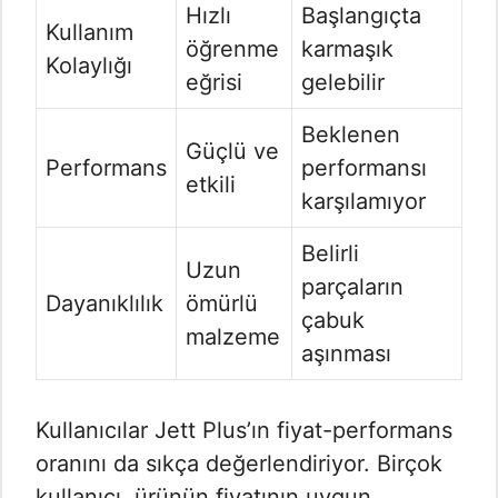
Hızlı
Başlangıçta
Kullanım
öğrenme
karmaşık
Kolaylığı
eğrisi
gelebilir
Beklenen
Güçlü ve
Performans
performansı
etkili
karşılamıyor
Belirli
Uzun
parçaların
Dayanıklılık
ömürlü
çabuk
malzeme
aşınması
Kullanıcılar Jett Plus’ın fiyat-performans
oranını da sıkça değerlendiriyor. Birçok
kullanıcı, ürünün fiyatının uygun