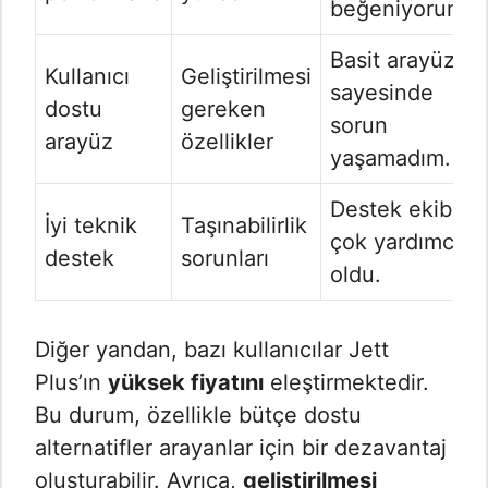
beğeniyorum.
Basit arayüzü
Kullanıcı
Geliştirilmesi
sayesinde
dostu
gereken
sorun
arayüz
özellikler
yaşamadım.
Destek ekibi
İyi teknik
Taşınabilirlik
çok yardımcı
destek
sorunları
oldu.
Diğer yandan, bazı kullanıcılar Jett
Plus’ın
yüksek fiyatını
eleştirmektedir.
Bu durum, özellikle bütçe dostu
alternatifler arayanlar için bir dezavantaj
oluşturabilir. Ayrıca,
geliştirilmesi