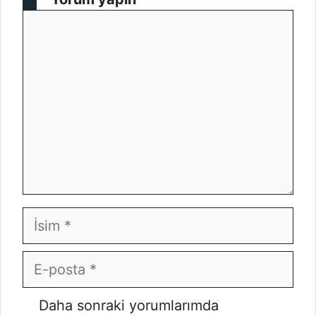
Yorum
İsim
E-
posta
İnternet
Daha sonraki yorumlarımda