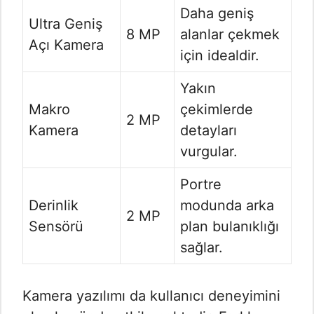
Daha geniş
Ultra Geniş
8 MP
alanlar çekmek
Açı Kamera
için idealdir.
Yakın
Makro
çekimlerde
2 MP
Kamera
detayları
vurgular.
Portre
Derinlik
modunda arka
2 MP
Sensörü
plan bulanıklığı
sağlar.
Kamera yazılımı da kullanıcı deneyimini