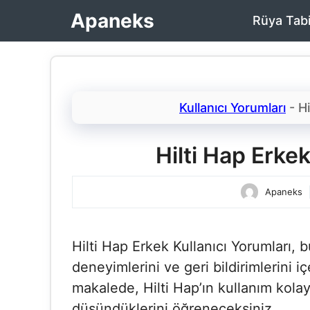
İçeriğe
Apaneks
Rüya Tabi
atla
Kullanıcı Yorumları
-
Hi
Hilti Hap Erkek
Apaneks
Hilti Hap Erkek Kullanıcı Yorumları​, 
deneyimlerini ve geri bildirimlerini 
makalede, Hilti Hap’ın kullanım kola
düşündüklerini öğreneceksiniz.