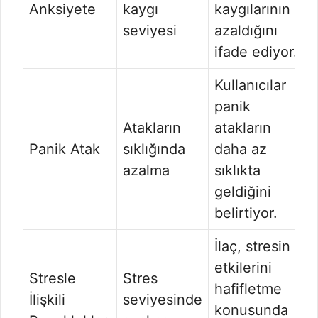
Anksiyete
kaygı
kaygılarının
seviyesi
azaldığını
ifade ediyor.
Kullanıcılar
panik
Atakların
atakların
Panik Atak
sıklığında
daha az
azalma
sıklıkta
geldiğini
belirtiyor.
İlaç, stresin
etkilerini
Stresle
Stres
hafifletme
İlişkili
seviyesinde
konusunda