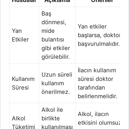
Hususlar
Açıklama
Öneriler
Baş
dönmesi,
Yan etkiler
Yan
mide
başlarsa, doktora
Etkiler
bulantısı
başvurulmalıdır.
gibi etkiler
görülebilir.
İlacın kullanım
Uzun süreli
Kullanım
süresi doktor
kullanım
Süresi
tarafından
önerilmez.
belirlenmelidir.
Alkol ile
Alkol, ilacın
Alkol
birlikte
etkisini olumsuz
Tüketimi
kullanılması