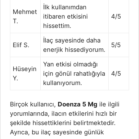
İlk kullanımdan
Mehmet
itibaren etkisini
4/5
T.
hissettim.
İlaç sayesinde daha
Elif S.
5/5
enerjik hissediyorum.
Yan etkisi olmadığı
Hüseyin
için gönül rahatlığıyla
4/5
Y.
kullanıyorum.
Birçok kullanıcı,
Doenza 5 Mg
ile ilgili
yorumlarında, ilacın etkilerini hızlı bir
şekilde hissettiklerini belirtmektedir.
Ayrıca, bu ilaç sayesinde günlük