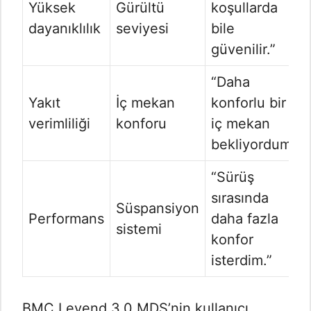
Yüksek
Gürültü
koşullarda
dayanıklılık
seviyesi
bile
güvenilir.”
“Daha
Yakıt
İç mekan
konforlu bir
verimliliği
konforu
iç mekan
bekliyordum.”
“Sürüş
sırasında
Süspansiyon
Performans
daha fazla
sistemi
konfor
isterdim.”
BMC Levend 3.0 MDS’nin kullanıcı