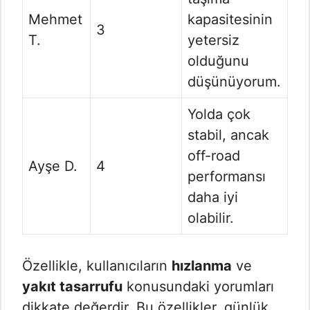
Mehmet
kapasitesinin
3
T.
yetersiz
olduğunu
düşünüyorum.
Yolda çok
stabil, ancak
off-road
Ayşe D.
4
performansı
daha iyi
olabilir.
Özellikle, kullanıcıların
hızlanma
ve
yakıt tasarrufu
konusundaki yorumları
dikkate değerdir. Bu özellikler, günlük