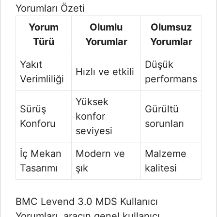
Yorumları Özeti
Yorum
Olumlu
Olumsuz
Türü
Yorumlar
Yorumlar
Yakıt
Düşük
Hızlı ve etkili
Verimliliği
performans
Yüksek
Sürüş
Gürültü
konfor
Konforu
sorunları
seviyesi
İç Mekan
Modern ve
Malzeme
Tasarımı
şık
kalitesi
BMC Levend 3.0 MDS Kullanıcı
Yorumları​, aracın genel kullanıcı