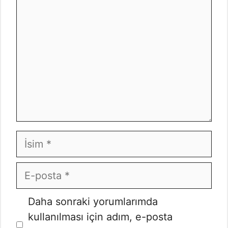
İsim
E-
posta
İnternet
Daha sonraki yorumlarımda
sitesi
kullanılması için adım, e-posta