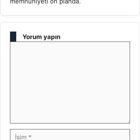
memnuniyeti ön planda.
Yorum yapın
Yorum
İsim