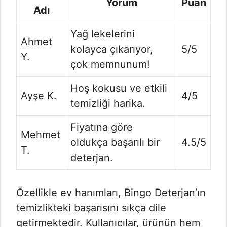
Yorum
Puan
Adı
Yağ lekelerini
Ahmet
kolayca çıkarıyor,
5/5
Y.
çok memnunum!
Hoş kokusu ve etkili
Ayşe K.
4/5
temizliği harika.
Fiyatına göre
Mehmet
oldukça başarılı bir
4.5/5
T.
deterjan.
Özellikle ev hanımları, Bingo Deterjan’ın
temizlikteki başarısını sıkça dile
getirmektedir. Kullanıcılar, ürünün hem