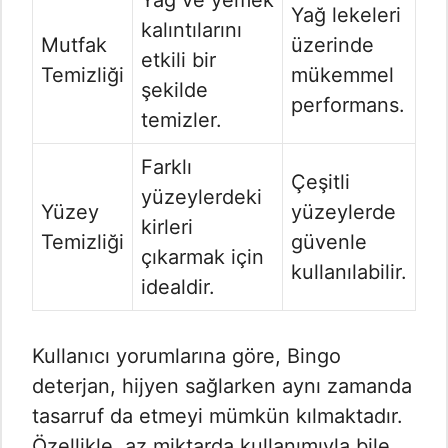
Yağ ve yemek
Yağ lekeleri
kalıntılarını
Mutfak
üzerinde
etkili bir
Temizliği
mükemmel
şekilde
performans.
temizler.
Farklı
Çeşitli
yüzeylerdeki
Yüzey
yüzeylerde
kirleri
Temizliği
güvenle
çıkarmak için
kullanılabilir.
idealdir.
Kullanıcı yorumlarına göre, Bingo
deterjan, hijyen sağlarken aynı zamanda
tasarruf da etmeyi mümkün kılmaktadır.
Özellikle, az miktarda kullanımıyla bile