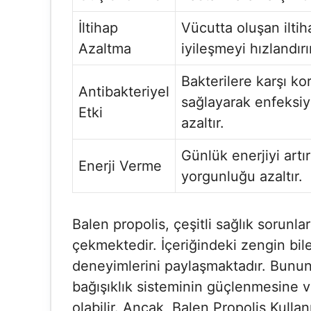
İltihap
Vücutta oluşan iltih
Azaltma
iyileşmeyi hızlandırı
Bakterilere karşı k
Antibakteriyel
sağlayarak enfeksiyo
Etki
azaltır.
Günlük enerjiyi artı
Enerji Verme
yorgunluğu azaltır.
Balen propolis, çeşitli sağlık sorunla
çekmektedir. İçeriğindeki zengin bil
deneyimlerini paylaşmaktadır. Bunun 
bağışıklık sisteminin güçlenmesine v
olabilir. Ancak, Balen Propolis Kullanıc