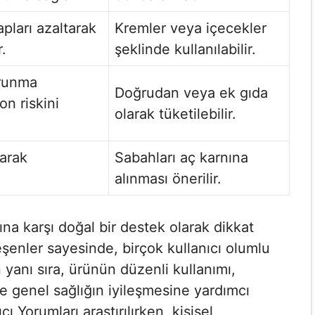
apları azaltarak
Kremler veya içecekler
r.
şeklinde kullanılabilir.
orunma
Doğrudan veya ek gıda
n riskini
olarak tüketilebilir.
rarak
Sabahları aç karnına
alınması önerilir.
rına karşı doğal bir destek olarak dikkat
eşenler sayesinde, birçok kullanıcı olumlu
yanı sıra, ürünün düzenli kullanımı,
e genel sağlığın iyileşmesine yardımcı
ı Yorumları​ araştırılırken, kişisel