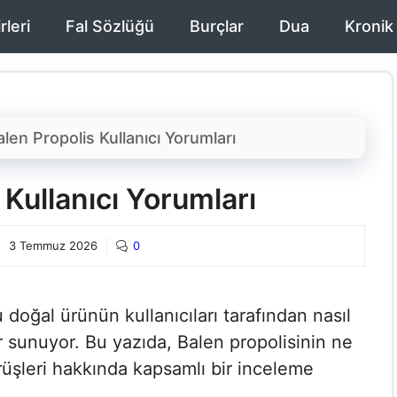
rleri
Fal Sözlüğü
Burçlar
Dua
Kronik
alen Propolis Kullanıcı Yorumları​
Kullanıcı Yorumları​
3 Temmuz 2026
0
u doğal ürünün kullanıcıları tarafından nasıl
r sunuyor. Bu yazıda, Balen propolisinin ne
örüşleri hakkında kapsamlı bir inceleme