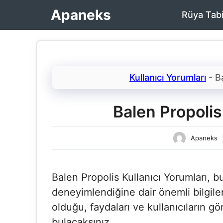
İçeriğe
Apaneks
Rüya Tabi
atla
Kullanıcı Yorumları
-
B
Balen Propolis 
Apaneks
Balen Propolis Kullanıcı Yorumları​, b
deneyimlendiğine dair önemli bilgile
olduğu, faydaları ve kullanıcıların g
bulacaksınız.