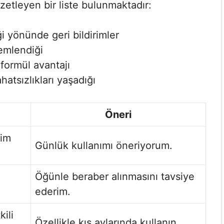
özetleyen bir liste bulunmaktadır:
i yönünde geri bildirimler
lemlendiği
 formül avantajı
ahatsızlıkları yaşadığı
Öneri
jim
Günlük kullanımı öneriyorum.
Öğünle beraber alınmasını tavsiye
ederim.
kili
Özellikle kış aylarında kullanın.