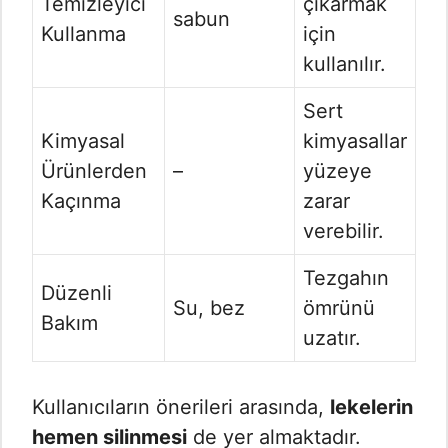
Temizleyici
çıkarmak
sabun
Kullanma
için
kullanılır.
Sert
Kimyasal
kimyasallar
Ürünlerden
–
yüzeye
Kaçınma
zarar
verebilir.
Tezgahın
Düzenli
Su, bez
ömrünü
Bakım
uzatır.
Kullanıcıların önerileri arasında,
lekelerin
hemen silinmesi
de yer almaktadır.