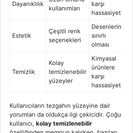
Dayanıklılık
karşı
kullanımları
hassasiyet
Desenlerin
Çeşitli renk
Estetik
sınırlı
seçenekleri
olması
Kimyasal
Kolay
ürünlere
Temizlik
temizlenebilir
karşı
yüzeyler
hassasiyet
Kullanıcıların tezgahın yüzeyine dair
yorumları da oldukça ilgi çekicidir. Çoğu
kullanıcı,
kolay temizlenebilir
özelliğinden memnun kalırken, bazıları